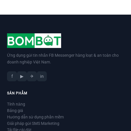
Ứng dụng gửi tin nhắn FB Messenger hàng loạt & an toàn cho
doanh nghiệp Việt Nam.
f
▶
✈
in
SẢN PHẨM
Tính năng
Bảng giá
Hướng dẫn sử dụng phần mềm
Giải pháp gửi SMS Marketing
Tải file cài đặt