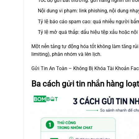
Tốc độ gửi bất thường: gửi hàng nghìn tin tro
Nội dung vi phạm: link phishing, nội dung nh
Tỷ lệ báo cáo spam cao: quá nhiều người bấm 
Tỷ lệ mở quá thấp: dấu hiệu tệp xấu hoặc nộ
Một nền tảng tự động hóa tốt không làm tăng rủi 
limiting), phân nhóm và lên lịch.
Gửi Tin An Toàn – Không Bị Khóa Tài Khoản Fa
Ba cách gửi tin nhắn hàng loạ