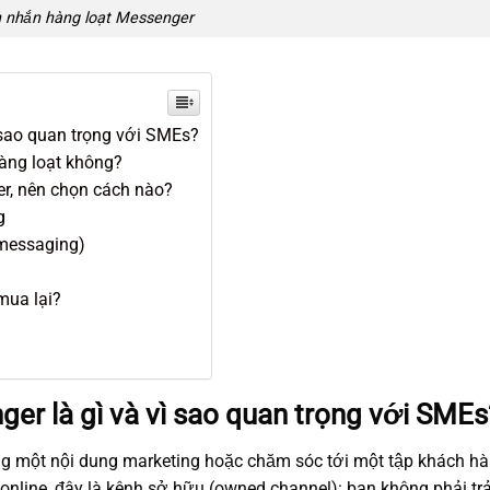
n nhắn hàng loạt Messenger
ì sao quan trọng với SMEs?
hàng loạt không?
er, nên chọn cách nào?
g
messaging)
mua lại?
ger là gì và vì sao quan trọng với SMEs
ùng một nội dung marketing hoặc chăm sóc tới một tập khách hà
online, đây là kênh sở hữu (owned channel): bạn không phải trả