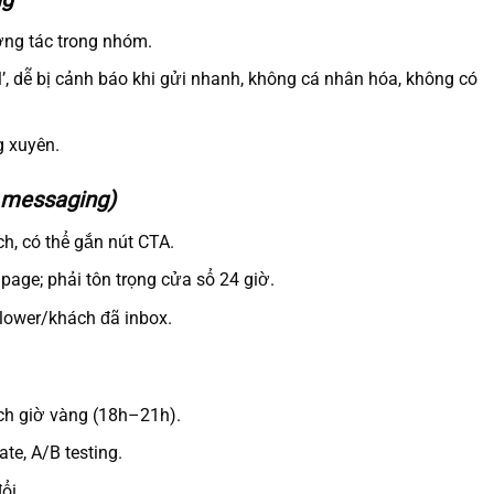
ơng tác trong nhóm.
ll’, dễ bị cảnh báo khi gửi nhanh, không cá nhân hóa, không có
 xuyên.
 messaging)
ch, có thể gắn nút CTA.
age; phải tôn trọng cửa sổ 24 giờ.
lower/khách đã inbox.
ịch giờ vàng (18h–21h).
te, A/B testing.
ổi.