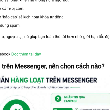
ng vài phút khiến hệ thống nghi ngờ bot.
ạy cảm/bị cấm.
‘báo cáo’ sẽ kích hoạt khóa tự động.
i dung spam.
ro, ngược lại, nó giúp bạn tuân thủ tốt hơn nhờ giới hạn tốc độ 
cebook
Đọc thêm tại đây
t trên Messenger, nên chọn cách nào?