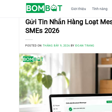
Skip
Giới thiệu
Tính năng
to
content
BLOG
Gửi Tin Nhắn Hàng Loạt Me
SMEs 2026
POSTED ON
THÁNG BẢY 9, 2026
BY
ĐOAN TRANG