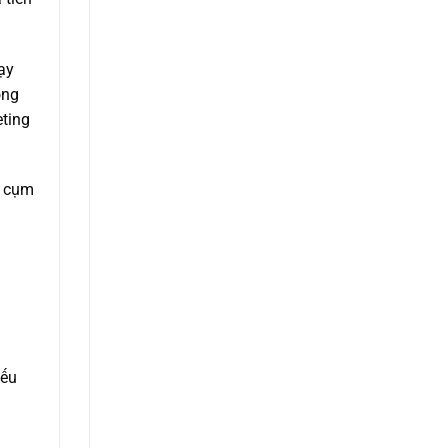
ạy
ọng
eting
ả cụm
nếu