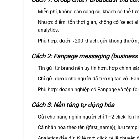
Miễn phí, không cần công cụ, khách có thể tư
Nhược điểm: tốn thời gian, không có ‘select a
analytics.
Phù hợp: dưới ~200 khách, gửi không thường
Cách 2: Fanpage messaging (business
Tin gửi từ brand nên uy tín hơn, hợp chính sá
Chỉ gửi được cho người đã tương tác với Fanp
Phù hợp: doanh nghiệp có Fanpage và tệp fol
Cách 3: Nền tảng tự động hóa
Gửi cho hàng nghìn người chỉ 1–2 click; lên l
Cá nhân hóa theo tên ({first_name}), lưu templa
Analytics đầy đủ: tỷ lệ mở, click, tỷ lệ chuyển đ