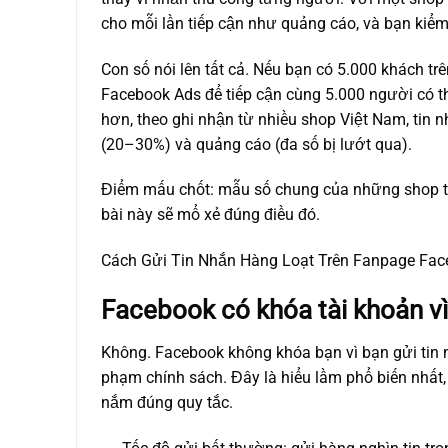
cho mỗi lần tiếp cận như quảng cáo, và bạn kiể
Con số nói lên tất cả. Nếu bạn có 5.000 khách tr
Facebook Ads để tiếp cận cùng 5.000 người có th
hơn, theo ghi nhận từ nhiều shop Việt Nam, tin
(20–30%) và quảng cáo (đa số bị lướt qua).
Điểm mấu chốt: mẫu số chung của những shop t
bài này sẽ mổ xẻ đúng điều đó.
Cách Gửi Tin Nhắn Hàng Loạt Trên Fanpage Fa
Facebook có khóa tài khoản vì
Không. Facebook không khóa bạn vì bạn gửi tin 
phạm chính sách. Đây là hiểu lầm phổ biến nhất, 
nắm đúng quy tắc.