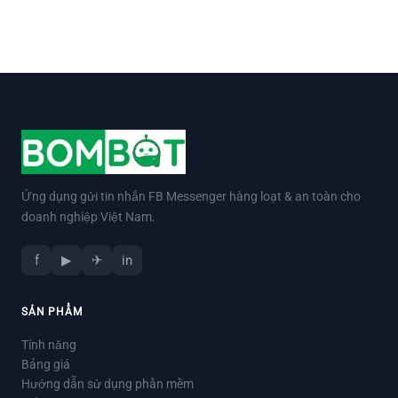
Ứng dụng gửi tin nhắn FB Messenger hàng loạt & an toàn cho
doanh nghiệp Việt Nam.
f
▶
✈
in
SẢN PHẨM
Tính năng
Bảng giá
Hướng dẫn sử dụng phần mềm