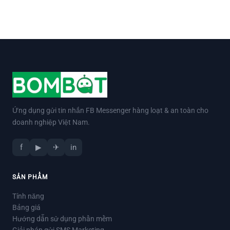
Ứng dụng gửi tin nhắn FB Messenger hàng loạt & an toàn cho
doanh nghiệp Việt Nam.
f
▶
✈
in
SẢN PHẨM
Tính năng
Bảng giá
Hướng dẫn sử dụng phần mềm