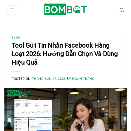
Skip
to
content
BLOG
Tool Gửi Tin Nhắn Facebook Hàng
Loạt 2026: Hướng Dẫn Chọn Và Dùng
Hiệu Quả
POSTED ON
THÁNG SÁU 24, 2026
BY
ĐOAN TRANG