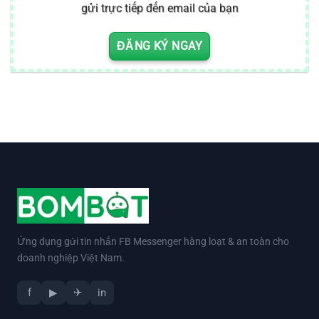
gửi trực tiếp đến email của bạn
ĐĂNG KÝ NGAY
Ứng dụng gửi tin nhắn FB Messenger hàng loạt & an toàn cho
doanh nghiệp Việt Nam.
f
▶
✈
in